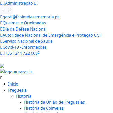
Administração
geral@fcolmeiasememoria.pt
Queimas e Queimadas
Dia da Defesa Nacional
Autoridade Nacional de Emergência e Proteção Civil
Serviço Nacional de Saúde
Covid-19 - Informações
*
+351 244 722 608
Horários
16.2 ºC
Início
Freguesia
História
História da União de Freguesias
História de Colmeias